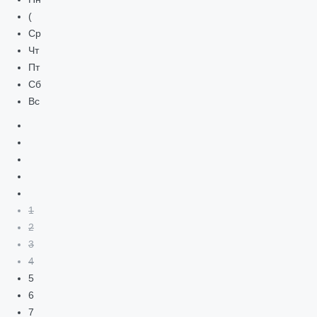
(
Ср
Чт
Пт
Сб
Вс
1
2
3
4
5
6
7