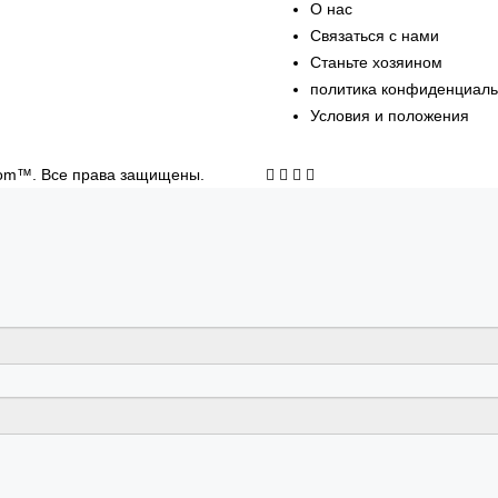
О нас
Связаться с нами
Станьте хозяином
политика конфиденциаль
Условия и положения
Фейсбук
Твиттер
Инстаграм
YouTube
.com™. Все права защищены.