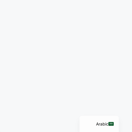
German
Norwegian
Chinese
Polish
French
Russian
Dutch
Italian
Turkish
English
Arabic