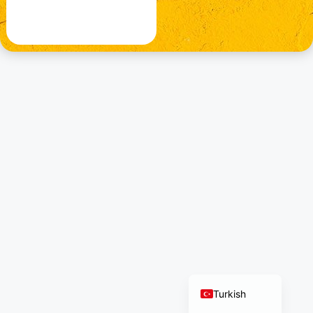
German
Norwegian
Chinese
Polish
French
Russian
Dutch
Italian
Arabic
English
Turkish