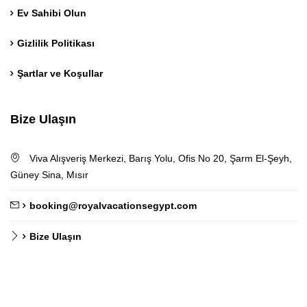
Ev Sahibi Olun
Gizlilik Politikası
Şartlar ve Koşullar
Bize Ulaşın
German
Viva Alışveriş Merkezi, Barış Yolu, Ofis No 20, Şarm El-Şeyh,
Norwegian
Güney Sina, Mısır
Chinese
booking@royalvacationsegypt.com
Polish
French
Bize Ulaşın
Russian
Dutch
Italian