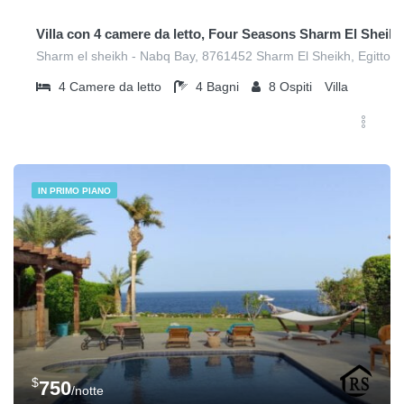
Villa con 4 camere da letto, Four Seasons Sharm El Sheikh
Sharm el sheikh - Nabq Bay, 8761452 Sharm El Sheikh, Egitto
4
Camere da letto
4
Bagni
8
Ospiti
Villa
IN PRIMO PIANO
$
750
/notte