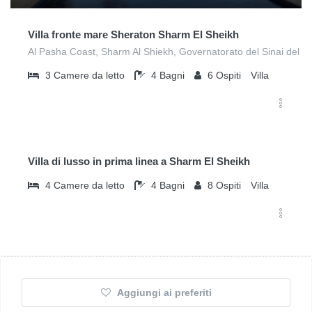
Villa fronte mare Sheraton Sharm El Sheikh
Al Pasha Coast, Sharm Al Shiekh, Governatorato del Sinai del 
3
Camere da letto
4
Bagni
6
Ospiti
Villa
$
370
/notte
Villa di lusso in prima linea a Sharm El Sheikh
4
Camere da letto
4
Bagni
8
Ospiti
Villa
Aggiungi ai preferiti