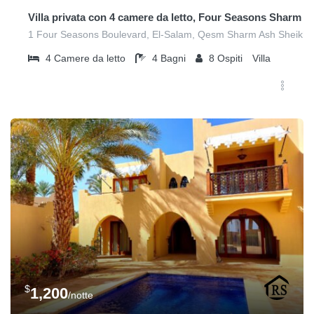
Villa privata con 4 camere da letto, Four Seasons Sharm E
1 Four Seasons Boulevard, El-Salam, Qesm Sharm Ash Sheikh
4
Camere da letto
4
Bagni
8
Ospiti
Villa
$
1,200
/notte