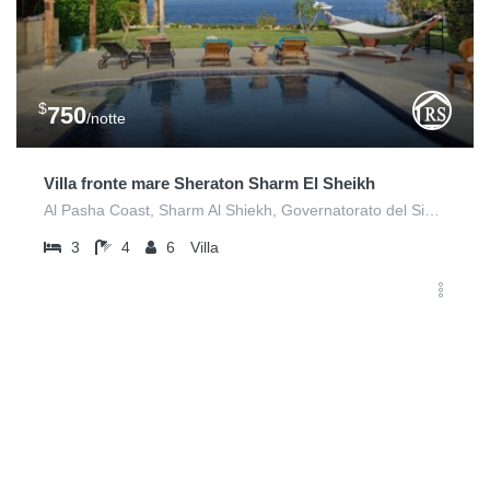
$
750
/notte
Villa fronte mare Sheraton Sharm El Sheikh
Al Pasha Coast, Sharm Al Shiekh, Governatorato del Sinai del Sud 8763401
3
4
6
Villa