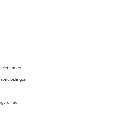
e elementen
en rondleidingen
ingsruimte