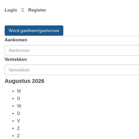
Login
Register
Word gastheer/gastvrouw
Aankomen
Vertrekken
Augustus
2026
M
D
W
D
V
Z
Z