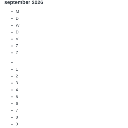
september
2026
M
D
W
D
V
Z
Z
1
2
3
4
5
6
7
8
9