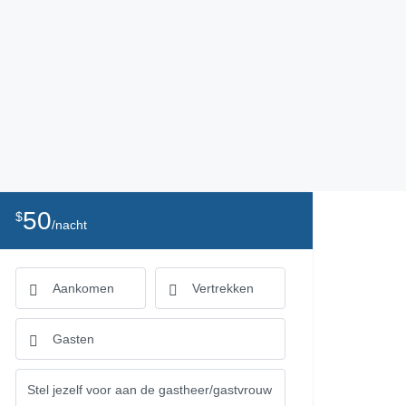
50
$
/nacht