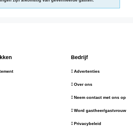
ingen zijn afkomstig van geverifieerde gasten.
kken
Bedrijf
tement
Advertenties
Over ons
Neem contact met ons op
Word gastheer/gastvrouw
Privacybeleid