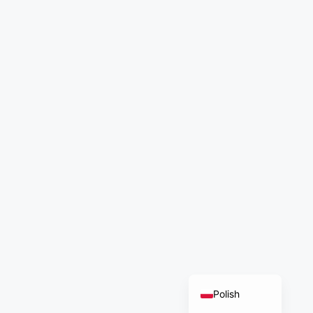
German
Norwegian
Chinese
French
Russian
Dutch
Italian
Turkish
Arabic
English
Polish